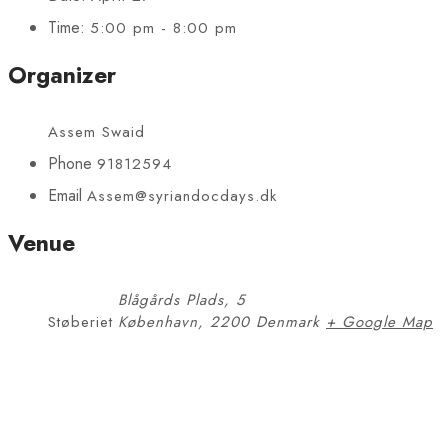
Time:
5:00 pm - 8:00 pm
Organizer
Assem Swaid
Phone
91812594
Email
Assem@syriandocdays.dk
Venue
Blågårds Plads, 5
Støberiet
København
,
2200
Denmark
+ Google Map