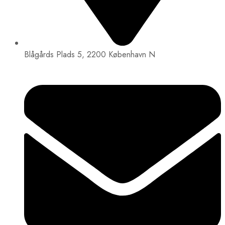
Blågårds Plads 5, 2200 København N