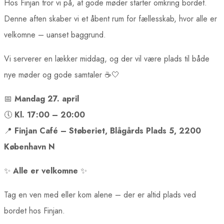
Hos Finjan tror vi på, at gode møder starter omkring bordet.
Denne aften skaber vi et åbent rum for fællesskab, hvor alle er
velkomne – uanset baggrund.
Vi serverer en lækker middag, og der vil være plads til både
nye møder og gode samtaler ☕🤍
📅
Mandag 27. april
🕔
Kl. 17:00 – 20:00
📍
Finjan Café – Støberiet, Blågårds Plads 5, 2200
København N
✨
Alle er velkomne
✨
Tag en ven med eller kom alene – der er altid plads ved
bordet hos Finjan.