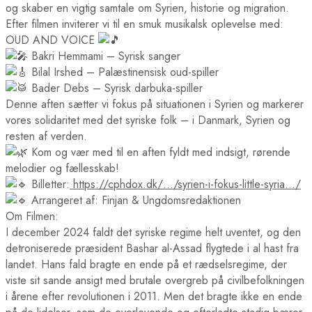
og skaber en vigtig samtale om Syrien, historie og migration.
Efter filmen inviterer vi til en smuk musikalsk oplevelse med:
OUD AND VOICE
Bakri Hemmami – Syrisk sanger
Bilal Irshed – Palæstinensisk oud-spiller
Bader Debs – Syrisk darbuka-spiller
Denne aften sætter vi fokus på situationen i Syrien og markerer
vores solidaritet med det syriske folk – i Danmark, Syrien og
resten af verden.
Kom og vær med til en aften fyldt med indsigt, rørende
melodier og fællesskab!
Billetter:
https://cphdox.dk/…/syrien-i-fokus-little-syria…/
Arrangeret af: Finjan & Ungdomsredaktionen
Om Filmen:
I december 2024 faldt det syriske regime helt uventet, og den
detroniserede præsident Bashar al-Assad flygtede i al hast fra
landet. Hans fald bragte en ende på et rædselsregime, der
viste sit sande ansigt med brutale overgreb på civilbefolkningen
i årene efter revolutionen i 2011. Men det bragte ikke en ende