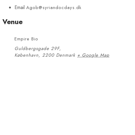
Email
Agob@syriandocdays.dk
Venue
Empire Bio
Guldbergsgade 29F,
København
,
2200
Denmark
+ Google Map