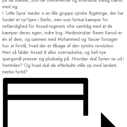
på de lidelser, som de overlevende og efterladte stadig bærer
med sig.
I ‘Little Syria’ møder vi en lille gruppe syriske flygtninge, der har
fundet et nyt hjem i Berlin, men som fortsat kæmper for
retfærdighed for Assad-regimets ofre samtidig med at de
kæmper deres egen, indre krig. Medinstruktør Reem Karssli er
én af dem, og sammen med Mohammed og Yasser forsøger
hun at forstå, hvad der er tilbage af den syriske revolution.
Men så falder Assad til alles overraskelse, og helt nye
spørgsmål presser sig pludselig på. Hvordan skal Syrien se ud i
fremtiden? Og hvad skal de efterladte stille op med landets
mørke fortid?