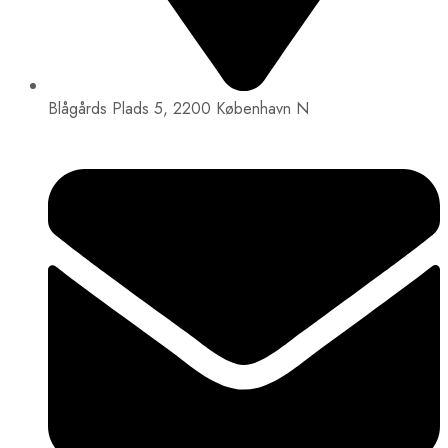
Blågårds Plads 5, 2200 København N