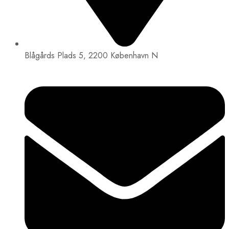
Blågårds Plads 5, 2200 København N